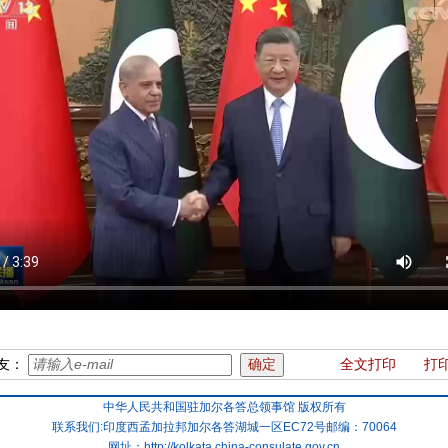
友：
全文打印
打
中华人民共和国驻加尔各答总领事馆 版权所有
联系我们:印度西孟加拉邦加尔各答湖城一区EC72号邮编：70064
网址：
http://kolkata.china-consulate.gov.cn