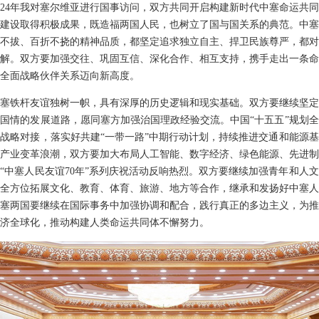
024年我对塞尔维亚进行国事访问，双方共同开启构建新时代中塞命运共
建设取得积极成果，既造福两国人民，也树立了国与国关系的典范。中塞
不拔、百折不挠的精神品质，都坚定追求独立自主、捍卫民族尊严，都对
解。双方要加强交往、巩固互信、深化合作、相互支持，携手走出一条命
全面战略伙伴关系迈向新高度。
塞铁杆友谊独树一帜，具有深厚的历史逻辑和现实基础。双方要继续坚定
国情的发展道路，愿同塞方加强治国理政经验交流。中国“十五五”规划
战略对接，落实好共建“一带一路”中期行动计划，持续推进交通和能源
产业变革浪潮，双方要加大布局人工智能、数字经济、绿色能源、先进制
“中塞人民友谊70年”系列庆祝活动反响热烈。双方要继续加强青年和人文
，全方位拓展文化、教育、体育、旅游、地方等合作，继承和发扬好中塞
塞两国要继续在国际事务中加强协调和配合，践行真正的多边主义，为推
济全球化，推动构建人类命运共同体不懈努力。