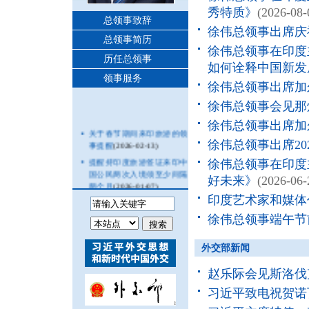
秀特质》
(2026-08-
总领事致辞
徐伟总领事出席庆
总领事简历
徐伟总领事在印度
历任总领事
如何诠释中国新发
领事服务
徐伟总领事出席加
徐伟总领事会见那
徐伟总领事出席加
关于春节期间来印旅游的领
徐伟总领事出席2
事提醒
(2026-02-13)
提醒持印度旅游签证来印中
徐伟总领事在印度
国公民两次入境须至少间隔
好未来》
(2026-06-
两个月
(2026-01-07)
印度艺术家和媒体
关于进一步延长签证申请免
采指纹政策期限并扩大范围
徐伟总领事端午节
的通知
(2025-12-24)
中国驻加尔各答总领馆领事
外交部新闻
服务2026年节假日放假安排
(2025-12-20)
赵乐际会见斯洛伐
习近平致电祝贺诺